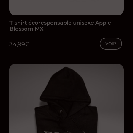
T-shirt écoresponsable unisexe Apple
Blossom MX
34,99
€
VOIR
Ce
produit
a
plusieurs
variations.
Les
options
peuvent
être
choisies
sur
la
page
du
produit