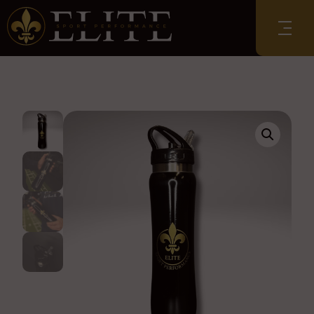
Accueil
/
Accessoires et
équipement
/
Gourdes
/ Gourde Performance
800ml