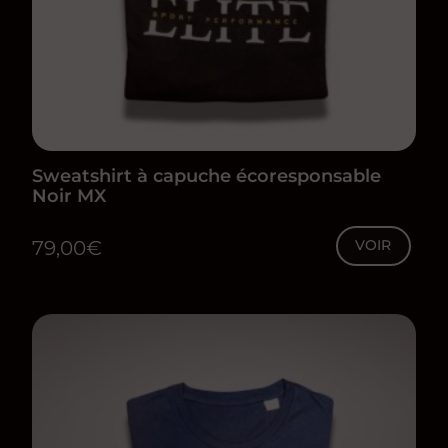
Sweatshirt à capuche écoresponsable
Noir MX
79,00
€
VOIR
Ce
produit
a
plusieurs
variations.
Les
options
peuvent