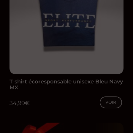
être
choisies
sur
la
page
du
produit
T-shirt écoresponsable unisexe Bleu Navy
MX
34,99
€
VOIR
Ce
produit