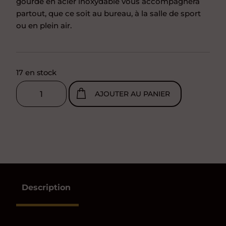
gourde en acier inoxydable vous accompagnera
partout, que ce soit au bureau, à la salle de sport
ou en plein air.
17 en stock
quantité
de
AJOUTER AU PANIER
Gourde
Performance
800ml
Description